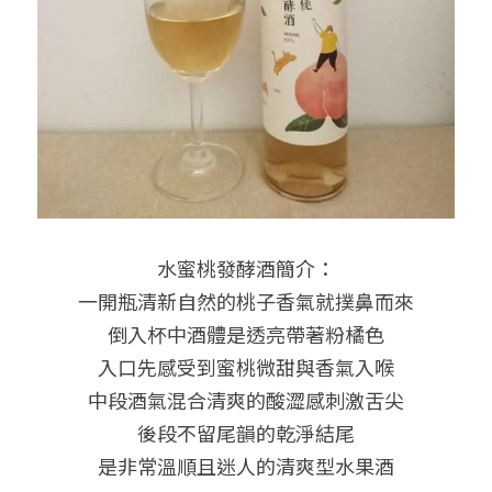
水蜜桃發酵酒簡介：
一開瓶清新自然的桃子香氣就撲鼻而來
倒入杯中酒體是透亮帶著粉橘色
入口先感受到蜜桃微甜與香氣入喉
中段酒氣混合清爽的酸澀感刺激舌尖
後段不留尾韻的乾淨結尾
是非常溫順且迷人的清爽型水果酒